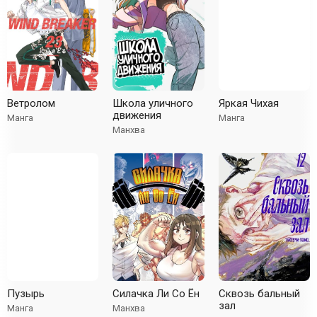
Ветролом
Школа уличного
Яркая Чихая
движения
Манга
Манга
Манхва
Пузырь
Силачка Ли Со Ён
Сквозь бальный
зал
Манга
Манхва