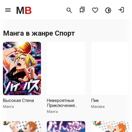
M
B
Манга в жанре
Спорт
Высокая Стена
Невероятные
Пик
Приключения
Манга
Манхва
ДжоДжо Часть 7:
Манга
Steel Ball Run