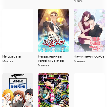
Манга
Не умереть
Непризнанный
Научи меня, сонбе
гений стратегии
Манхва
Манхва
Манхва