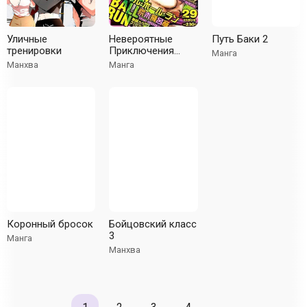
Уличные
Невероятные
Путь Баки 2
тренировки
Приключения
Манга
ДжоДжо — Часть
Манхва
Манга
7: Стил-Болл-Ран
Коронный бросок
Бойцовский класс
3
Манга
Манхва