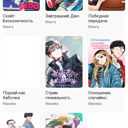
Скейт:
Завтрашний Джо
Победная
Бесконечность
передача
Манга
Манга
Манга
Порхай как
Стрим
Отношения,
бабочка
гениального
случайно
лучника
созданные на
Манхва
Манхва
Манхва
небесах