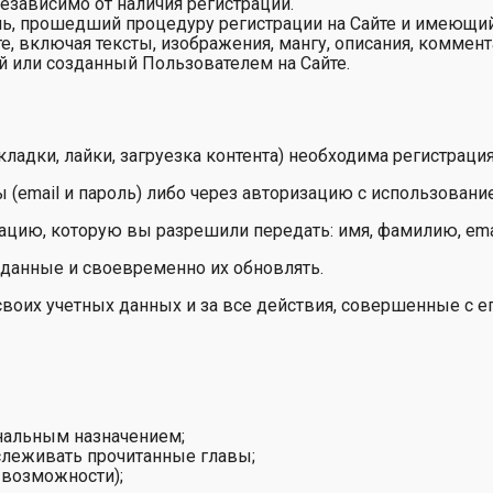
езависимо от наличия регистрации.
ь, прошедший процедуру регистрации на Сайте и имеющий
 включая тексты, изображения, мангу, описания, коммент
й или созданный Пользователем на Сайте.
кладки, лайки, загруезка контента) необходима регистрация
 (email и пароль) либо через авторизацию с использование
ацию, которую вы разрешили передать: имя, фамилию, emai
 данные и своевременно их обновлять.
своих учетных данных и за все действия, совершенные с ег
я
ональным назначением;
отслеживать прочитанные главы;
 возможности);