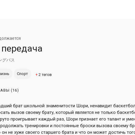
должается
 передача
ングパス
жизнь
Спорт
+
2
тегов
ЛАВЫ
(16)
адший брат школьной знаменитости Шори, ненавидит баскетбол
сать вызов своему брату, который является не только баскетб
руто проигрывает каждый раз, Шори признает его талант и умен
продолжать тренировки и постоянные броски вызова своему бр
 он не хуже своего старшего брата и что он может достичь того