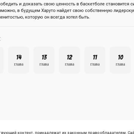
победить и доказать свою ценность в баскетболе становится с
озможно, в будущем Харуто найдет свою собственную лидерскую
енитостью, которую он всегда хотел быть.
ы
14
13
12
11
10
глава
глава
глава
глава
глава
ствующий контент, принадлежат их законным правообладателям. Са