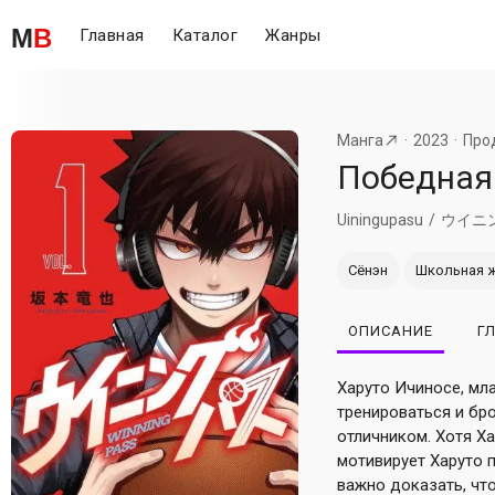
M
B
Главная
Каталог
Жанры
Манга
2023
Про
Победная
Uiningupasu
ウイニ
Сёнэн
Школьная 
ОПИСАНИЕ
Г
Харуто Ичиносе, мл
тренироваться и бро
отличником. Хотя Ха
мотивирует Харуто 
важно доказать, что