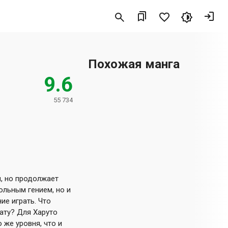
Похожая манга
9.6
55 734
, но продолжает
ольным гением, но и
ие играть. Что
ату? Для Харуто
 же уровня, что и