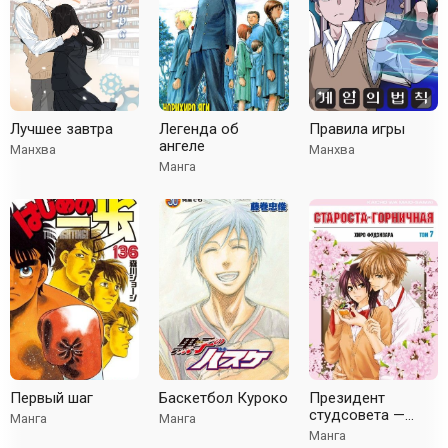
Лучшее завтра
Легенда об
Правила игры
ангеле
Манхва
Манхва
Манга
Первый шаг
Баскетбол Куроко
Президент
студсовета —
Манга
Манга
горничная!
Манга