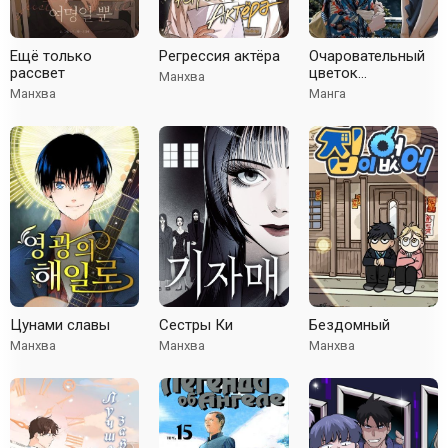
Ещё только
Регрессия актёра
Очаровательный
рассвет
цветок
Манхва
расцветает с
Манхва
Манга
достоинством
Цунами славы
Сестры Ки
Бездомный
Манхва
Манхва
Манхва