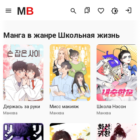
M
B
Манга в жанре
Школьная жизнь
Держась за руки
Мисс макияж
Школа Нэсон
Манхва
Манхва
Манхва