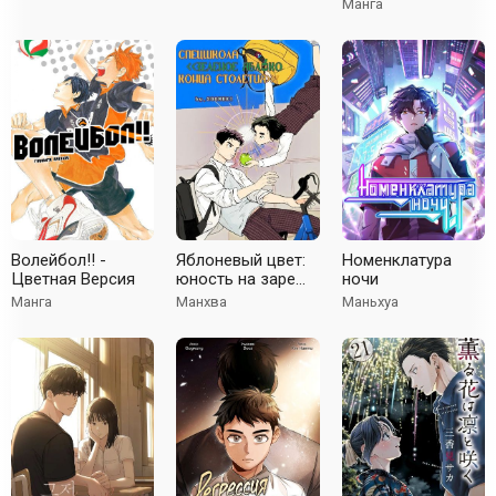
Манга
Волейбол!! -
Яблоневый цвет:
Номенклатура
Цветная Версия
юность на заре
ночи
нового столетия
Манга
Манхва
Маньхуа