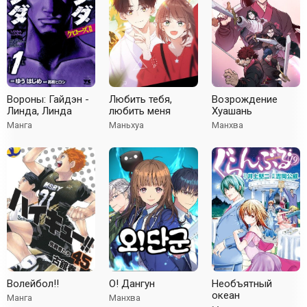
Вороны: Гайдэн -
Любить тебя,
Возрождение
Линда, Линда
любить меня
Хуашань
Манга
Маньхуа
Манхва
Волейбол!!
О! Дангун
Необъятный
океан
Манга
Манхва