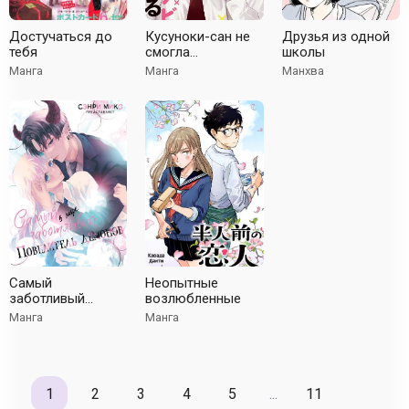
Достучаться до
Кусуноки-сан не
Друзья из одной
тебя
смогла
школы
измениться к
Манга
Манга
Манхва
старшей школе
Самый
Неопытные
заботливый
возлюбленные
Повелитель
Манга
Манга
демонов в мире
1
2
3
4
5
...
11