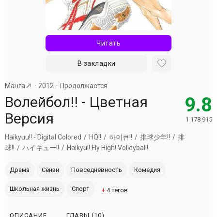
Читать
В закладки
Манга
2012
Продолжается
Волейбол!! - Цветная
9.8
Версия
1 178 915
Haikyuu!! - Digital Colored
HQ!!
하이큐!!
排球少年!!
排
球!!
ハイキュー!!
Haikyu!! Fly High! Volleyball!
Драма
Сёнэн
Повседневность
Комедия
Школьная жизнь
Спорт
+
4
тегов
ОПИСАНИЕ
ГЛАВЫ
(10)