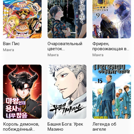
Ван Пис
Очаровательный
Фрирен,
цветок
провожающая в
Манга
расцветает с
последний путь
Манга
Манга
достоинством
Король демонов,
Башня Бога: Урек
Легенда об
побеждённый
Мазино
ангеле