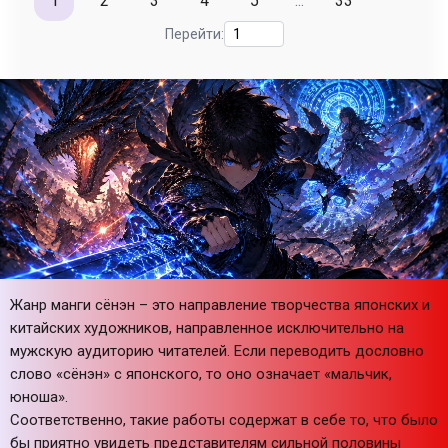
1
2
3
4
5
...
33
Перейти:
Жанр манги сёнэн – это направление творчества японских и
китайских художников, направленное исключительно на
мужскую аудиторию читателей. Если переводить дословно
слово «сёнэн» с японского, то оно означает «мальчик,
юноша».
Соответственно, такие работы содержат в себе то, что было
бы приятно увидеть представителям сильной половины