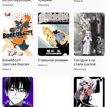
регрессирующий
Хуашань
Манга
рыцарь
Манхва
Манхва
Волейбол!! -
Стальной алхимик
Сегодня я не
Цветная Версия
стала куклой
Манга
Манга
Маньхуа