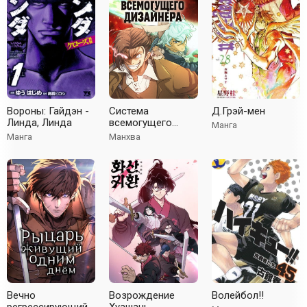
Вороны: Гайдэн -
Система
Д.Грэй-мен
Линда, Линда
всемогущего
Манга
дизайнера
Манга
Манхва
Вечно
Возрождение
Волейбол!!