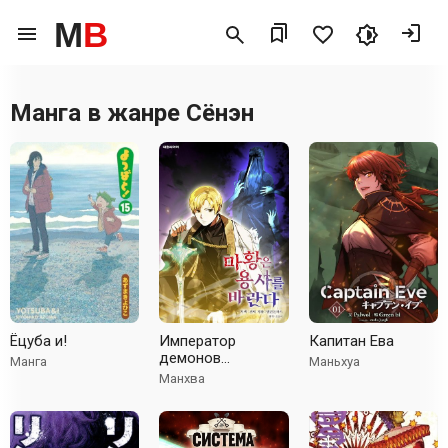
M
B
Манга в жанре
Сёнэн
Ёцуба и!
Император
Капитан Ева
демонов
Манга
Маньхуа
нуждается в
Манхва
воине