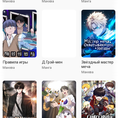
героями
Манхва
Манхва
Манга
Правила игры
Д.Грэй-мен
Звёздный мастер
меча
Манхва
Манга
Манхва