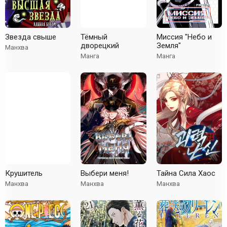
Звезда свыше
Тёмный
Миссия "Небо и
дворецкий
Земля"
Манхва
Манга
Манга
Крушитель
Выбери меня!
Тайна Сила Хаос
Манхва
Манхва
Манхва