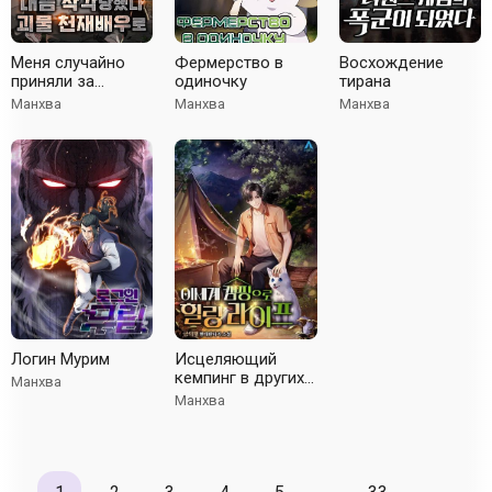
Меня случайно
Фермерство в
Восхождение
приняли за
одиночку
тирана
талантливого
Манхва
Манхва
Манхва
актёра
Логин Мурим
Исцеляющий
кемпинг в других
Манхва
мирах
Манхва