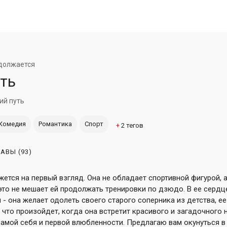
должается
ть
ий путь
Комедия
Романтика
Спорт
+
2
тегов
ЛАВЫ
(93)
ажется на первый взгляд. Она не обладает спортивной фигурой,
 это не мешает ей продолжать тренировки по дзюдо. В ее сердц
- она желает одолеть своего старого соперника из детства, е
 что произойдет, когда она встретит красивого и загадочного
самой себя и первой влюбленности. Предлагаю вам окунуться в