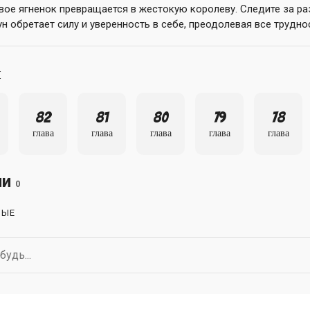
ивое ягненок превращается в жестокую королеву. Следите за р
н обретает силу и уверенность в себе, преодолевая все труднос
ы
82
81
80
79
78
глава
глава
глава
глава
глава
ии
0
НЫЕ