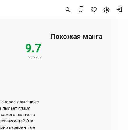
Похожая манга
9.7
295 787
 а скорее даже ниже
е пылает пламя
е самого великого
 незнакомца? Эта
 мир перемен, где