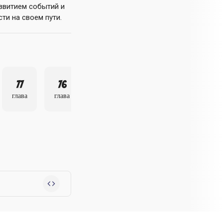
азвитием событий и
ти на своем пути.
77
76
75
глава
глава
глава