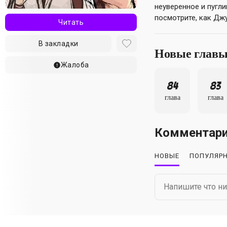
неуверенное и пугл
посмотрите, как Джу
Читать
В закладки
Новые глав
Жалоба
84
83
глава
глава
Комментар
НОВЫЕ
ПОПУЛЯР