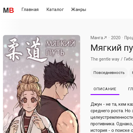
M
B
Главная
Каталог
Жанры
Манга
2020
Про
Мягкий пу
The gentle way
Гибк
Повседневность
ОПИСАНИЕ
Г
Джун - не та, кем к
среднего роста. Но
целеустремленности 
противника. Однако,
история - о поиске 