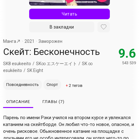
Читать
В закладки
Манга
2021
Заморожен
Скейт: Бесконечность
9.6
543 539
SK8 esukeeito
SK∞ エスケーエイト
SK ∞
esukēeito
SK Eight
Повседневность
Спорт
+
2
тегов
ОПИСАНИЕ
ГЛАВЫ
(7)
Парень по имени Рэки учился на втором курсе и увлекался
катанием на скейтборде. Он любил что-то новое, опасное, и
очень рисковое. Обыкновенное катание на площадке с
друзьями его не особо интересовали, он хотел чего-то по