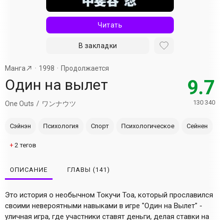
Читать
В закладки
Манга
1998
Продолжается
Один на вылет
9.7
130 340
One Outs
ワンナウツ
Сэйнэн
Психология
Спорт
Психологическое
Сейнен
+
2
тегов
ОПИСАНИЕ
ГЛАВЫ
(141)
Это история о необычном Токучи Тоа, который прославился
своими невероятными навыками в игре "Один на Вылет" -
уличная игра, где участники ставят деньги, делая ставки на