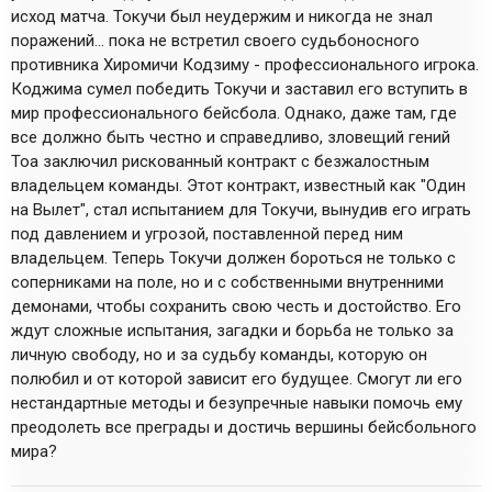
исход матча. Токучи был неудержим и никогда не знал
поражений... пока не встретил своего судьбоносного
противника Хиромичи Кодзиму - профессионального игрока.
Коджима сумел победить Токучи и заставил его вступить в
мир профессионального бейсбола. Однако, даже там, где
все должно быть честно и справедливо, зловещий гений
Тоа заключил рискованный контракт с безжалостным
владельцем команды. Этот контракт, известный как "Один
на Вылет", стал испытанием для Токучи, вынудив его играть
под давлением и угрозой, поставленной перед ним
владельцем. Теперь Токучи должен бороться не только с
соперниками на поле, но и с собственными внутренними
демонами, чтобы сохранить свою честь и достойство. Его
ждут сложные испытания, загадки и борьба не только за
личную свободу, но и за судьбу команды, которую он
полюбил и от которой зависит его будущее. Смогут ли его
нестандартные методы и безупречные навыки помочь ему
преодолеть все преграды и достичь вершины бейсбольного
мира?