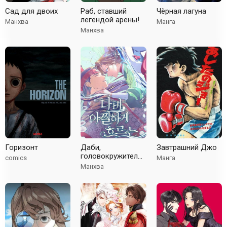
Сад для двоих
Раб, ставший
Чёрная лагуна
легендой арены!
Манхва
Манга
Манхва
Горизонт
Даби,
Завтрашний Джо
головокружительный
comics
Манга
поток
Манхва