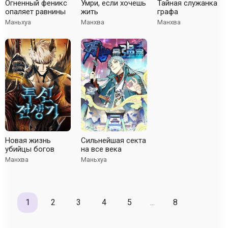
Огненный феникс
Умри, если хочешь
Тайная служанка
опаляет равнины
жить
графа
Маньхуа
Манхва
Манхва
Новая жизнь
Сильнейшая секта
убийцы богов
на все века
Манхва
Маньхуа
1
2
3
4
5
...
8