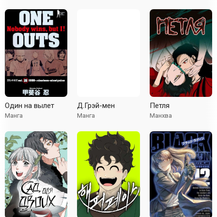
Один на вылет
Д.Грэй-мен
Петля
Манга
Манга
Манхва