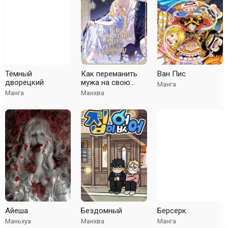
Тёмный
Как переманить
Ван Пис
дворецкий
мужа на свою
Манга
сторону
Манга
Манхва
Айеша
Бездомный
Берсерк
Маньхуа
Манхва
Манга