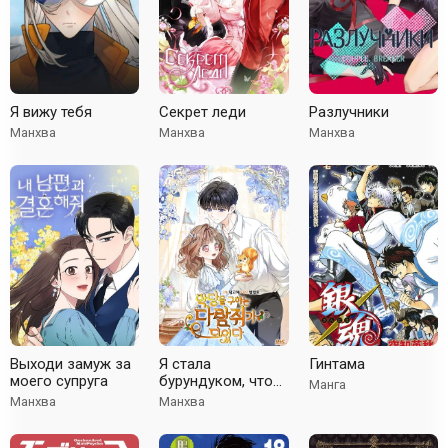
Я вижу тебя
Секрет леди
Разлучники
Манхва
Манхва
Манхва
Выходи замуж за
Я стала
Гинтама
моего супруга
бурундуком, что
Манга
спасёт злодея!
Манхва
Манхва