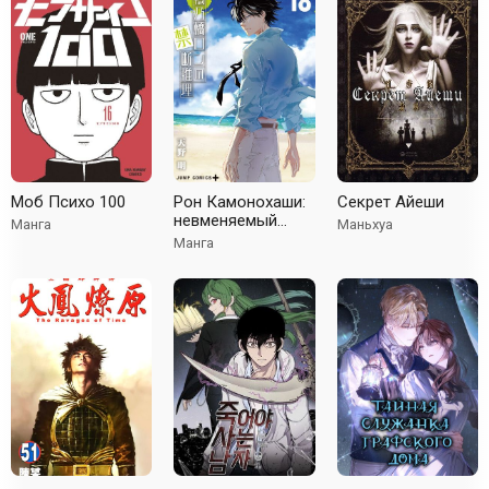
Моб Психо 100
Рон Камонохаши:
Секрет Айеши
невменяемый
Манга
Маньхуа
детектив
Манга