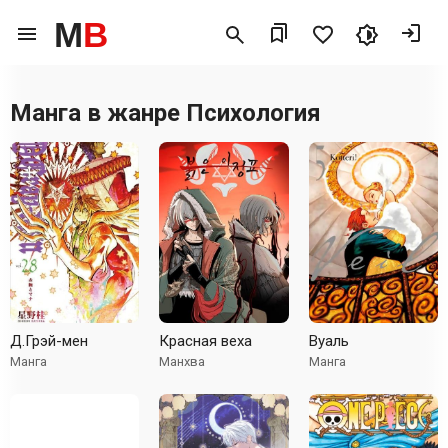
M
B
Манга в жанре
Психология
Д.Грэй-мен
Красная веха
Вуаль
Манга
Манхва
Манга