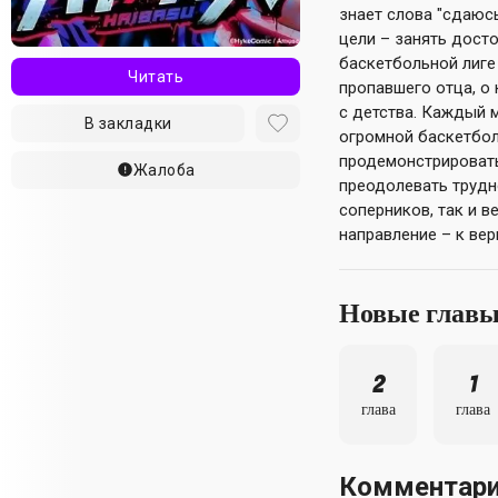
знает слова "сдаюс
цели – занять дост
баскетбольной лиге
Читать
пропавшего отца, о
с детства. Каждый м
В закладки
огромной баскетбо
продемонстрировать
Жалоба
преодолевать трудно
соперников, так и в
направление – к ве
Новые глав
2
1
глава
глава
Комментар