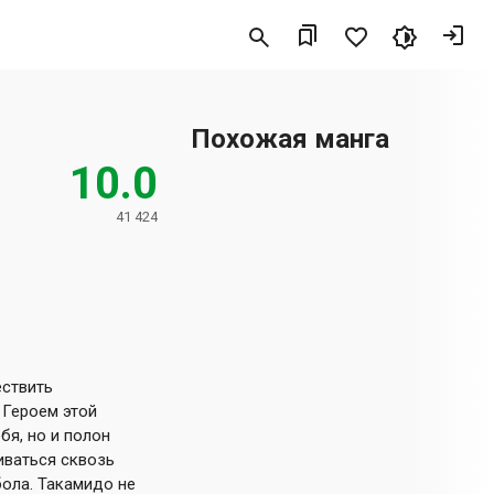
Похожая манга
10.0
41 424
ествить
 Героем этой
бя, но и полон
иваться сквозь
бола. Такамидо не