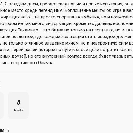
ь". С каждым днем, преодолевая новые и новые испытания, он 
ойное место среди легенд НБА. Воплощение мечты об игре в ве
 мира для него – не просто спортивная амбиция, но и возможно
 котором не так много информации, кроме тех далеких воспомин
атч для Такамидо – это битва не только на площадке, но и за 
льной вселенной, где каждый желающий стать звездой должен
 не только отличное владение мячом, но и невероятную силу в
сти. Герой нашей истории на пути к своей цели встретит как 
ерных друзей, но его внутренний компас всегда будет указыват
ршине спортивного Олимпа.
ы
0
глава
ии
0