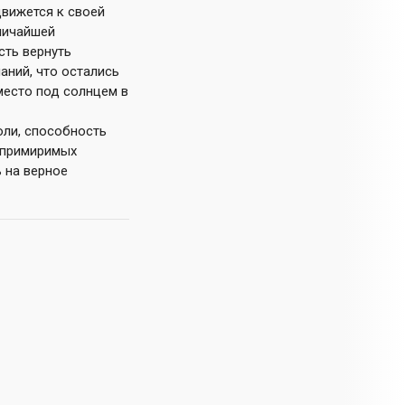
движется к своей
личайшей
сть вернуть
аний, что остались
место под солнцем в
оли, способность
непримиримых
ь на верное