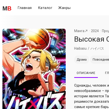
M
B
Главная
Каталог
Жанры
Манга
2024
Про
Высокая 
Haibasu
ハイバス
Драма
Повседне
ОПИСАНИЕ
Г
Однажды, человек и
невообразимое – пр
истории является Та
решимости доказать 
самые крепкие барье