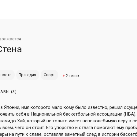
должается
Стена
вность
Трагедия
Спорт
+
2
тегов
ЛАВЫ
(3)
з Японии, имя которого мало кому было известно, решил осущ
оявить себя в Национальной баскетбольной ассоциации (НБА).
камидо Хай, который не только имеет непоколебимую веру в се
всем, чего он стоит. Его упорство и отвага помогают ему проб
ры на пути к славе, оставляя заметный след в истории баскет