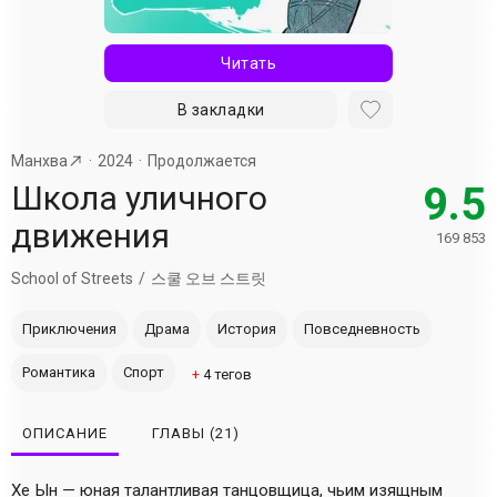
Читать
В закладки
Манхва
2024
Продолжается
Школа уличного
9.5
движения
169 853
School of Streets
스쿨 오브 스트릿
Приключения
Драма
История
Повседневность
Романтика
Спорт
+
4
тегов
ОПИСАНИЕ
ГЛАВЫ
(21)
Хе Ын — юная талантливая танцовщица, чьим изящным