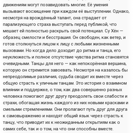
движениям могут позавидовать многие. Её умения
вызывают восхищение при каждом её выступлении. Однако,
несмотря на врождённый талант, она страдает от
парализующего страха выступать перед публикой, что
мешает ей полностью раскрыть свой потенциал. Су Хён —
образец смелости и бесстрашия. Он свободен, как ветер, и
готов столкнуться лицом к лицу с любыми жизненными
вызовами. Но когда дело доходит до ритма и танца, его
неуклюжесть и полное отсутствие чувства ритма становятся
очевидными. Танцы для него — как непокорённая вершина,
которую он стремится завоевать. Несмотря на казалось бы
непреодолимые различия, судьба сводит их вместе через
общую страсть к уличным танцам. Это история о взаимном
влиянии и поддержке, о том, как два совершенно разных
человека помогают друг другу преодолеть свои слабости и
страхи, обогащая жизнь каждого из них новыми красками и
смелыми стремлениями. Они пролагают путь друг для друга
к самовыражению и находят общий язык через страсть к
танцу, что приводит их к неожиданным открытиям как о
самих себе, так и о том, на что они способны вместе.