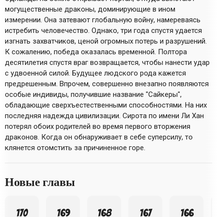
могущественные драконы, доминирующие в ином
измерении. Она затевают глобальную войну, намереваясь
истребить человечество. Однако, три года спустя удается
изгнать захватчиков, ценой огромных потерь и разрушений.
К сожалению, победа оказалась временной. Полтора
десятилетия спустя враг возвращается, чтобы нанести удар
с удвоенной силой. Будущее людского рода кажется
предрешенным. Впрочем, совершенно внезапно появляются
особые индивиды, получившие название "Сайкеры",
обладающие сверхъестественными способностями. На них
последняя надежда цивилизации. Сирота по имени Ли Хан
потерял обоих родителей во время первого вторжения
драконов. Когда он обнаруживает в себе суперсилу, то
клянется отомстить за причиненное горе.
Новые главы
170
169
168
167
166