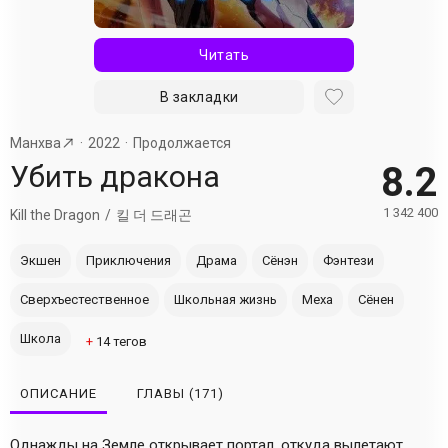
Читать
В закладки
Манхва
2022
Продолжается
Убить дракона
8.2
1 342 400
Kill the Dragon
킬 더 드래곤
Экшен
Приключения
Драма
Сёнэн
Фэнтези
Сверхъестественное
Школьная жизнь
Меха
Сёнен
Школа
+
14
тегов
ОПИСАНИЕ
ГЛАВЫ
(171)
Однажды на Земле открывает портал, откуда вылетают