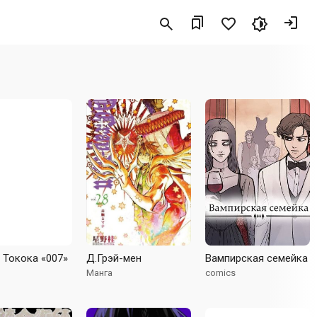
 Токока «007»
Д.Грэй-мен
Вампирская семейка
Манга
comics