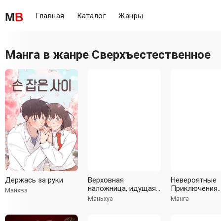
M
B
Главная
Каталог
Жанры
Манга в жанре
Сверхъестественное
Держась за руки
Верховная
Невероятные
наложница, идущая
Приключения
Манхва
против небес
ДжоДжо Часть
Маньхуа
Манга
Steel Ball Run