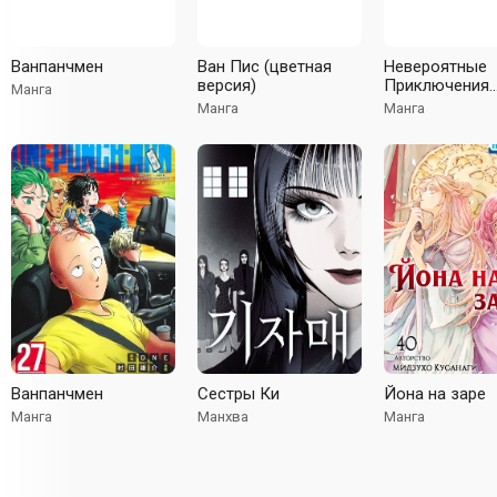
Ванпанчмен
Ван Пис (цветная
Невероятные
версия)
Приключения
Манга
ДжоДжо — Час
Манга
Манга
Несокрушимы
алмаз (В цвете
Ванпанчмен
Сестры Ки
Йона на заре
Манга
Манхва
Манга