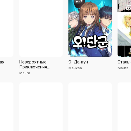
ая
Невероятные
О! Дангун
Сталь
Приключения
Манхва
Манга
ДжоДжо часть 3:
Манга
Крестоносцы
Звездной Пыли (В
цвете)