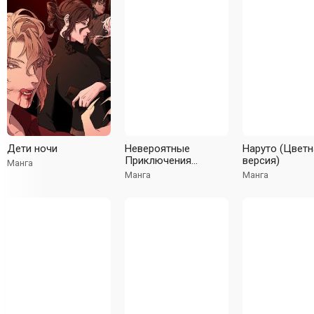
Дети ночи
Невероятные
Наруто (Цветн
Приключения
версия)
Манга
ДжоДжо Часть 8:
Манга
Манга
Джоджолион