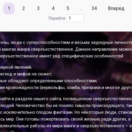
1
2
3
4
5
...
34
Вперёд
Перейти:
гелы, люди с суперспособностями и весьма заурядные личности
 мангах жанра сверхъестественное. Данное направление можн
сверхъестественное имеет ряд специфических особенностей:
аукой явлений;
егенд и мифов на сюжет;
орые обладают определенными способностями;
ии кровожадности (вервольфы, зомби, призраки и многое друго
 найти в разделе нашего сайта, посвященном сверхъестественн
х людей. Человечество бы не поняло смысла происходящего, та
с исключительно плодом фантазии. Но некоторые люди, станов
есь мир. Они готовы пожертвовать своей жизнью ради других, а
влекательные работы из мира манги и сверхъестественного – э