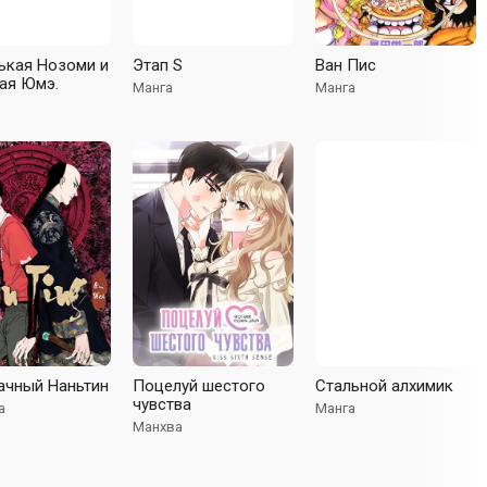
ькая Нозоми и
Этап S
Ван Пис
ая Юмэ.
Манга
Манга
ачный Наньтин
Поцелуй шестого
Стальной алхимик
чувства
а
Манга
Манхва