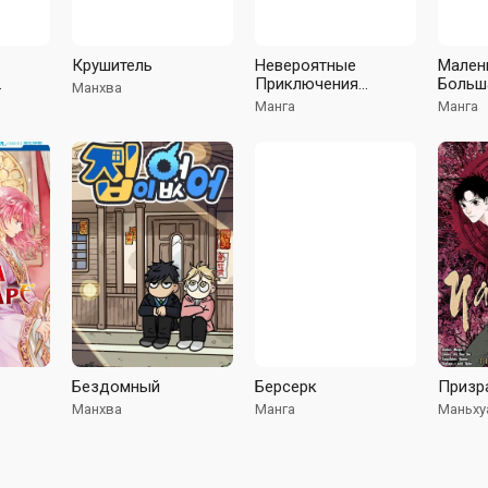
Крушитель
Невероятные
Мален
Приключения
Больш
Манхва
ть 4:
ДжоДжо Часть 2:
Манга
Манга
й
Склонность к
)
сражениям (В цвете)
Бездомный
Берсерк
Призр
Манхва
Манга
Маньху