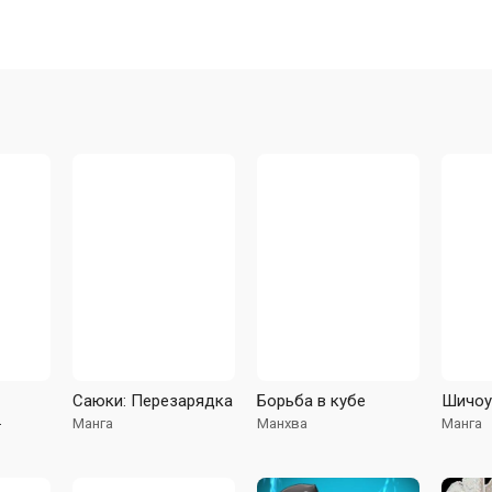
Саюки: Перезарядка
Борьба в кубе
Шичоу
Манга
Манхва
Манга
 7: