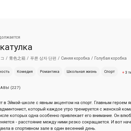
должается
катулка
ハコ
青色之箱
푸른 상자 단편
Синяя коробка
Голубая коробка
ность
Комедия
Романтика
Школьная жизнь
Спорт
+
3
т
ЛАВЫ
(227)
т в Эймэй-школе c явным акцентом на спорт. Главным героем 
бадминтонист, который каждое утро тренируется с женской ко
исле которых одна особенно привлекает его внимание. Он влюбл
еняется - расстояние между ними резко сокращается. И вот нач
вела в спортивном зале в один весенний день.