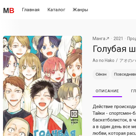
M
B
Главная
Каталог
Жанры
Манга
2021
Про
Голубая ш
Ao no Hako
アオの
Сёнэн
Повседнев
ОПИСАНИЕ
Г
Действие происходи
Тайки - спортсмен-
баскетболисток, в ч
а в один день все м
любви, которая расц