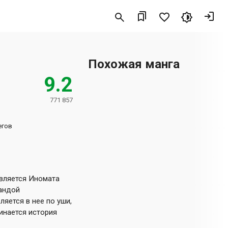
Похожая манга
9.2
771 857
егов
является Иномата
мандой
яется в нее по уши,
инается история