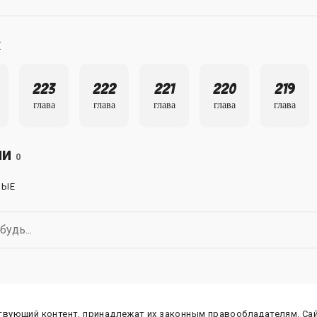
ы
223
222
221
220
219
глава
глава
глава
глава
глава
ии
0
НЫЕ
ствующий контент, принадлежат их законным правообладателям. Са