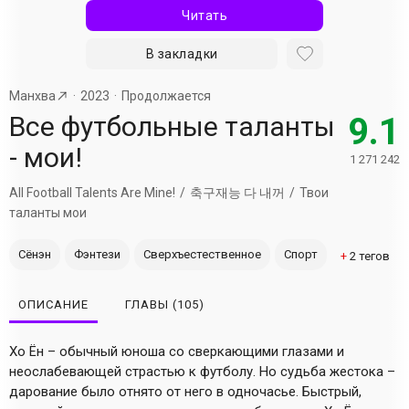
Читать
В закладки
Манхва
2023
Продолжается
Все футбольные таланты
9.1
- мои!
1 271 242
All Football Talents Are Mine!
축구재능 다 내꺼
Твои
таланты мои
Сёнэн
Фэнтези
Сверхъестественное
Спорт
+
2
тегов
ОПИСАНИЕ
ГЛАВЫ
(105)
Хо Ён – обычный юноша со сверкающими глазами и
неослабевающей страстью к футболу. Но судьба жестока –
дарование было отнято от него в одночасье. Быстрый,