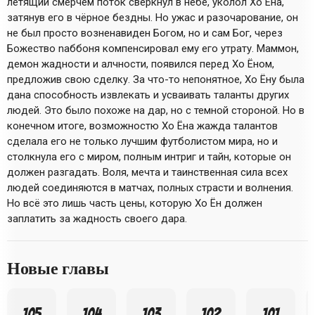
летящий смерчем поток сверкнул в небе, уколол Хо Ёна,
затянув его в чёрное бездны. Но ужас и разочарование, он
не был просто возненавиден Богом, но и сам Бог, через
Божество nаббоня компенсировал ему его утрату. Маммон,
демон жадности и алчности, появился перед Хо Ёном,
предложив свою сделку. За что-то непонятное, Хо Ёну была
дана способность извлекать и усваивать таланты других
людей. Это было похоже на дар, но с темной стороной. Но в
конечном итоге, возможностю Хо Ёна жажда талантов
сделала его не только лучшим футболистом мира, но и
столкнула его с миром, полным интриг и тайн, которые он
должен разгадать. Воля, мечта и таинственная сила всех
людей соединяются в матчах, полных страсти и волнения.
Но всё это лишь часть цены, которую Хо Ён должен
заплатить за жадность своего дара.
Новые главы
105
104
103
102
101