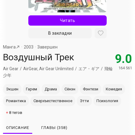
Читать
В закладки
Манга
2003
Завершен
Воздушный Трек
9.0
164 561
Air Gear
AirGear, Air Gear Unlimited
エア・ギア
飛輪
少年
Экшен
Гарем
Драма
Сёнэн
Фэнтези
Комедия
Романтика
Сверхъестественное
Этти
Психология
+
8
тегов
ОПИСАНИЕ
ГЛАВЫ
(358)