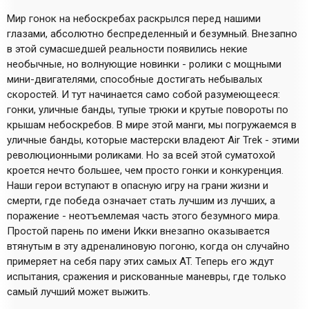
Мир гонок на небоскребах раскрылся перед нашими
глазами, абсолютно беспределенный и безумный. Внезапно
в этой сумасшедшей реальности появились некие
необычные, но волнующие новинки - ролики с мощными
мини-двигателями, способные достигать небывалых
скоростей. И тут начинается само собой разумеющееся:
гонки, уличные банды, тупые трюки и крутые повороты по
крышам небоскребов. В мире этой манги, мы погружаемся в
уличные банды, которые мастерски владеют Air Trek - этими
революционными роликами. Но за всей этой суматохой
кроется нечто большее, чем просто гонки и конкуренция.
Наши герои вступают в опасную игру на грани жизни и
смерти, где победа означает стать лучшим из лучших, а
поражение - неотъемлемая часть этого безумного мира.
Простой парень по имени Икки внезапно оказывается
втянутым в эту адреналиновую погоню, когда он случайно
примеряет на себя пару этих самых AT. Теперь его ждут
испытания, сражения и рискованные маневры, где только
самый лучший может выжить.