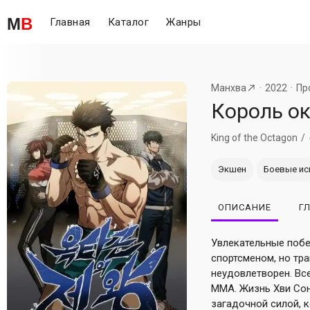
M
B
Главная
Каталог
Жанры
Манхва
2022
Пр
Король о
King of the Octagon
Экшен
Боевые ис
ОПИСАНИЕ
Г
Увлекательные поб
спортсменом, но тра
неудовлетворен. Вс
ММА. Жизнь Хви Сон
загадочной силой, 