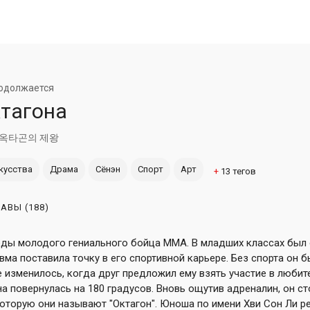
одолжается
ктагона
옥타곤의 제왕
кусства
Драма
Сёнэн
Спорт
Арт
+
13
тегов
ЛАВЫ
(188)
еды молодого гениального бойца ММА. В младших классах бы
вма поставила точку в его спортивной карьере. Без спорта он 
е изменилось, когда друг предложил ему взять участие в любит
а повернулась на 180 градусов. Вновь ощутив адреналин, он ст
которую они называют "Октагон". Юноша по имени Хви Сон Ли р