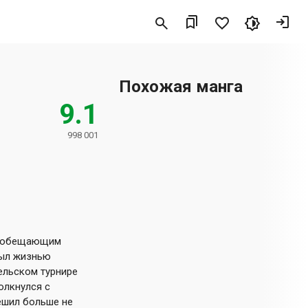
Похожая манга
9.1
998 001
л обещающим
был жизнью
ельском турнире
олкнулся с
ешил больше не