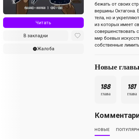
бежать от своих ст
вершины Октагона. 
тела, но и укрепляю
Читать
из которых имеет св
совершенствовать с
В закладки
мир боевых искусств
собственные лимиты
Жалоба
Новые глав
188
187
глава
глава
Комментар
НОВЫЕ
ПОПУЛЯР