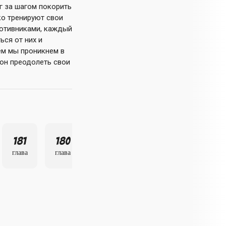
г за шагом покорить
ко тренируют свои
противниками, каждый
ься от них и
ем мы проникнем в
Сон преодолеть свои
181
180
179
глава
глава
глава