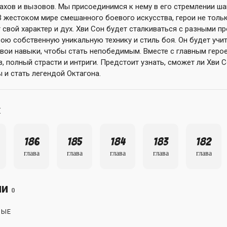
рахов и вызовов. Мы присоединимся к нему в его стремлении ша
В жестоком мире смешанного боевого искусства, герои не толь
т свой характер и дух. Хви Сон будет сталкиваться с разными 
ою собственную уникальную технику и стиль боя. Он будет учит
вои навыки, чтобы стать непобедимым. Вместе с главным геро
, полный страсти и интриги. Предстоит узнать, сможет ли Хви 
 и стать легендой Октагона.
ы
186
185
184
183
182
глава
глава
глава
глава
глава
ии
0
НЫЕ