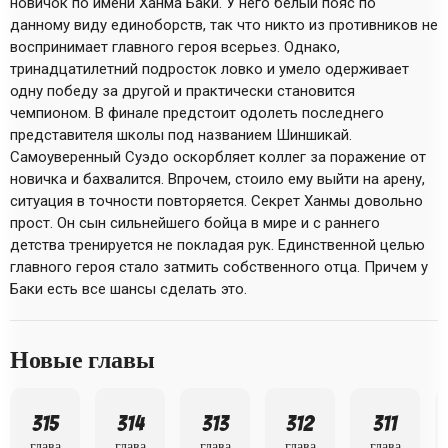
новичок по имени Ханма Баки. У него белый пояс по
данному виду единоборств, так что никто из противников не
воспринимает главного героя всерьез. Однако,
тринадцатилетний подросток ловко и умело одерживает
одну победу за другой и практически становится
чемпионом. В финале предстоит одолеть последнего
представителя школы под названием Шиншикай.
Самоуверенный Суэдо оскорбляет коллег за поражение от
новичка и бахвалится. Впрочем, стоило ему выйти на арену,
ситуация в точности повторяется. Секрет Ханмы довольно
прост. Он сын сильнейшего бойца в мире и с раннего
детства тренируется не покладая рук. Единственной целью
главного героя стало затмить собственного отца. Причем у
Баки есть все шансы сделать это.
Новые главы
315
314
313
312
311
глава
глава
глава
глава
глава