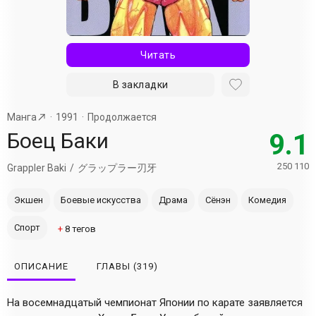
Читать
В закладки
Манга
1991
Продолжается
Боец Баки
9.1
250 110
Grappler Baki
グラップラー刃牙
Экшен
Боевые искусства
Драма
Сёнэн
Комедия
Спорт
+
8
тегов
ОПИСАНИЕ
ГЛАВЫ
(319)
На восемнадцатый чемпионат Японии по карате заявляется