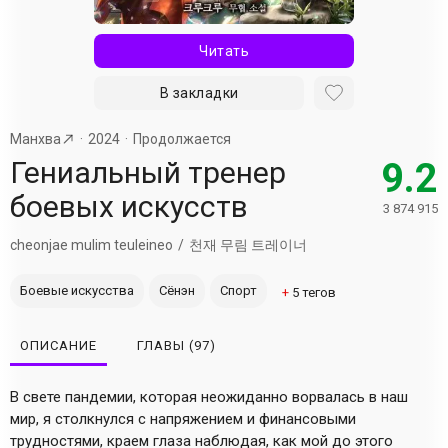
Читать
В закладки
Манхва
2024
Продолжается
Гениальный тренер
9.2
боевых искусств
3 874 915
cheonjae mulim teuleineo
천재 무림 트레이너
Боевые искусства
Сёнэн
Спорт
+
5
тегов
ОПИСАНИЕ
ГЛАВЫ
(97)
В свете пандемии, которая неожиданно ворвалась в наш
мир, я столкнулся с напряжением и финансовыми
трудностями, краем глаза наблюдая, как мой до этого