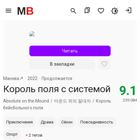
M
B
Читать
В закладки
Манхва
2022
Продолжается
Король поля с системой
9.1
259 084
Absolute on the Mound
마운드 위의 절대자
Король
бейсбольного поля
Приключения
Драма
Сёнэн
Повседневность
Спорт
+
2
тегов