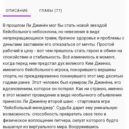
ОПИСАНИЕ
ГЛАВЫ
(77)
В прошлом Ли Джинён мог бы стать новой звездой
бейсбольного небосклона, но невезение в виде
непрекращающихся травм, бренное здоровье и проблемы с
деньгами заставили его отказаться от мечты. Простой
рабочий в цеху - вот чем пришлось стать герою в обмен на
спокойствие и стабильность. Всё изменилось в момент,
когда перед ним предстал дух великого Ким Джинхо,
именитого бейсбольного игрока, покорившего вершины
спорта, но преждевременно покинувшего этот мир десятью
годами ранее. Этот человек был кумиром Ли Джинёна, его
вдохновением, которое он потерял. Как ни странно, именно
в этот момент провидение в виде необычного объявления
принесло Ли Джинёну второй шанс - стартовала игра
"бейсбольный менеджер". Судьба дарит ему уникальную
возможность: способность превратить свое тело в
физическое воплощение питчера, силуэт которого будто
вышагнул из виртуального мира. Вооружившись