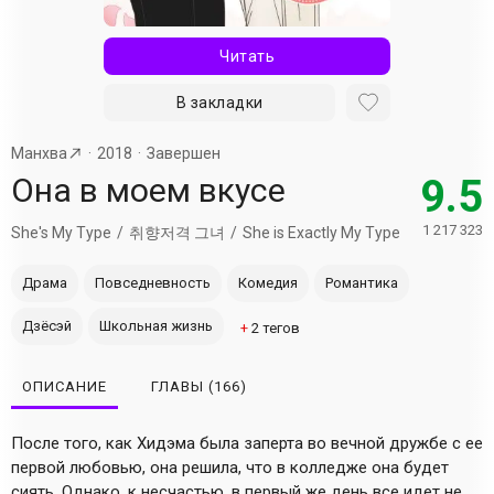
Читать
В закладки
Манхва
2018
Завершен
Она в моем вкусе
9.5
1 217 323
She's My Type
취향저격 그녀
She is Exactly My Type
Драма
Повседневность
Комедия
Романтика
Дзёсэй
Школьная жизнь
+
2
тегов
ОПИСАНИЕ
ГЛАВЫ
(166)
После того, как Хидэма была заперта во вечной дружбе с ее
первой любовью, она решила, что в колледже она будет
сиять. Однако, к несчастью, в первый же день все идет не