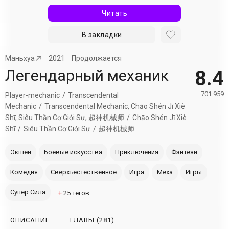
Читать
В закладки
Маньхуа
2021
Продолжается
Легендарный механик
8.4
701 959
Player-mechanic
Transcendental
Mechanic
Transcendental Mechanic, Chāo Shén Jī Xiè
Shī, Siêu Thần Cơ Giới Sư, 超神机械师
Chāo Shén Jī Xiè
Shī
Siêu Thần Cơ Giới Sư
超神机械师
Экшен
Боевые искусства
Приключения
Фэнтези
Комедия
Сверхъестественное
Игра
Меха
Игры
Супер Сила
+
25
тегов
ОПИСАНИЕ
ГЛАВЫ
(281)