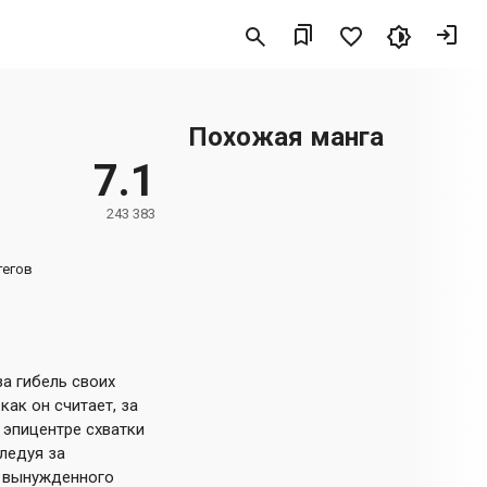
Похожая манга
7.1
243 383
тегов
а гибель своих
как он считает, за
 эпицентре схватки
ледуя за
х вынужденного