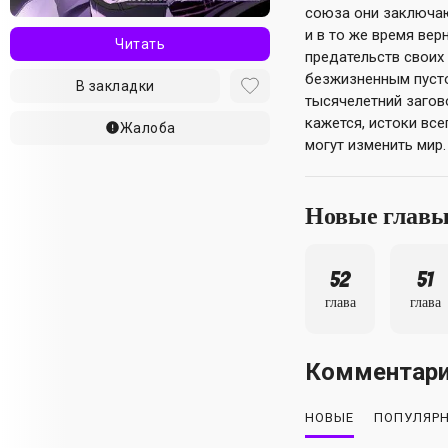
союза они заключаю
и в то же время вер
Читать
предательств своих
безжизненным пуст
В закладки
тысячелетний загов
кажется, истоки все
Жалоба
могут изменить мир.
Новые глав
52
51
глава
глава
Комментар
НОВЫЕ
ПОПУЛЯР