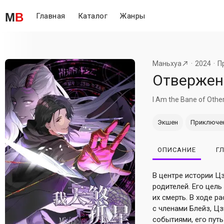
M
B
Главная
Каталог
Жанры
Маньхуа
2024
П
Отверже
I Am the Bane of Other
Экшен
Приключе
ОПИСАНИЕ
Г
В центре истории Ц
родителей. Его цель
их смерть. В ходе 
с членами Блейз, Ц
событиями, его пут