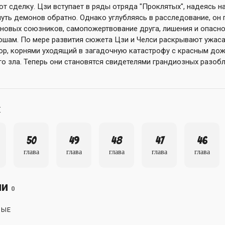
т сделку. Цзи вступает в ряды отряда "Проклятых", надеясь н
нуть демонов обратно. Однако углубляясь в расследование, он 
 новых союзников, самопожертвование друга, лишения и опасно
ошам. По мере развития сюжета Цзи и Челси раскрывают ужас
ор, корнями уходящий в загадочную катастрофу с красным дож
го зла. Теперь они становятся свидетелями грандиозных разоб
ы
50
49
48
47
46
глава
глава
глава
глава
глава
ии
0
НЫЕ