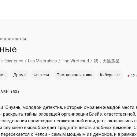
родолжается
нные
s' Existence
Les Misérables
The Wretched
我，天煞孤星
ния
Драма
Фэнтези
Постапокалиптика
Киберпанк
+
12
ЛАВЫ
(53)
зи Ючуань, молодой детектив, который омрачен жаждой мести з
 - раскрыть тайны зловещей организации Блейз, ответственной, 
расследования происходит неожиданный инцидент: оказавшись в
зи случайно высвобождает тридцать шесть злобных демонов. С
ь пересекается с Челси - самым мощным из демонов, и в рамка