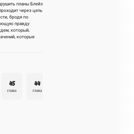
арушить планы Блейз
проходит через цепь
сти, бродя по
ающую правду:
дем, который,
лачений, которые
45
44
43
глава
глава
глава