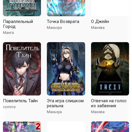
Параллельный
Точка Возврата
О Джейн
Город
Маньхуа
Манхва
Манга
Повелитель Тайн
Эта игра слишком
Отвечая на голос
реальна
из забвения
comics
Маньхуа
Манхва