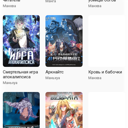
читатель
убийцы богов
Манга
Манхва
Манхва
Cмертельная игра
Аркнайтс
Кровь и бабочки
апокалипсиса
Маньхуа
Манхва
Маньхуа