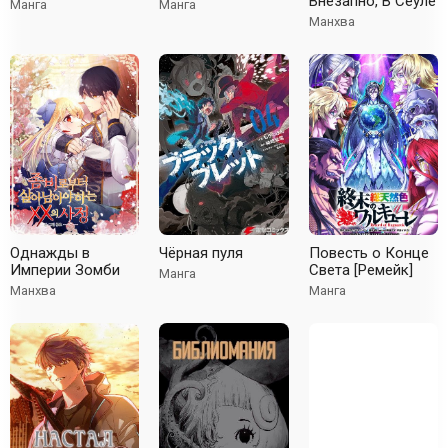
Внезапно, В Сеуле
Манга
Манга
Манхва
Однажды в
Чёрная пуля
Повесть о Конце
Империи Зомби
Света [Ремейк]
Манга
Манхва
Манга