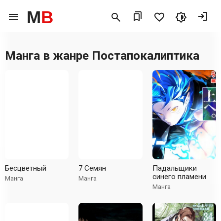
M
B
Манга в жанре
Постапокалиптика
Бесцветный
7 Семян
Падальщики
синего пламени
Манга
Манга
Манга