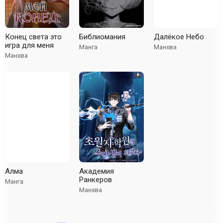
Конец света это
Библиомания
Далёкое Небо
игра для меня
Манга
Манхва
Манхва
Алма
Академия
Ранкеров
Манга
Манхва