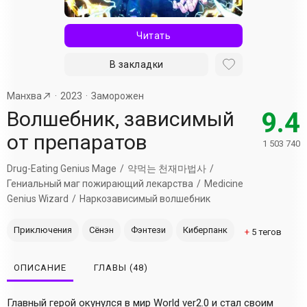
Читать
В закладки
Манхва
2023
Заморожен
Волшебник, зависимый
9.4
от препаратов
1 503 740
Drug-Eating Genius Mage
약먹는 천재마법사
Гениальный маг пожирающий лекарства
Medicine
Genius Wizard
Наркозависимый волшебник
Приключения
Сёнэн
Фэнтези
Киберпанк
+
5
тегов
ОПИСАНИЕ
ГЛАВЫ
(48)
Главный герой окунулся в мир World ver2.0 и стал своим