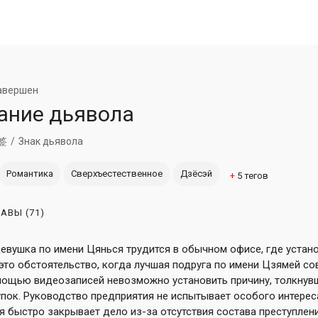
авершен
ание дьявола
签
Знак дьявола
Романтика
Сверхъестественное
Дзёсэй
+
5
тегов
ЛАВЫ
(71)
девушка по имени Цянься трудится в обычном офисе, где уста
 это обстоятельство, когда лучшая подруга по имени Цзямей с
мощью видеозаписей невозможно установить причину, толкнув
пок. Руководство предприятия не испытывает особого интерес
я быстро закрывает дело из-за отсутствия состава преступлени