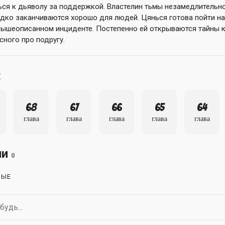
ься к дьяволу за поддержкой. Властелин тьмы незамедлительно
ко заканчиваются хорошо для людей. Цянься готова пойти на
вышеописанном инциденте. Постепенно ей открываются тайны к
сного про подругу.
ы
68
67
66
65
64
глава
глава
глава
глава
глава
ии
0
НЫЕ