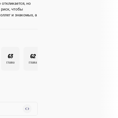
 откликается, но
 риск, чтобы
оллег и знакомых, а
63
62
61
глава
глава
глава