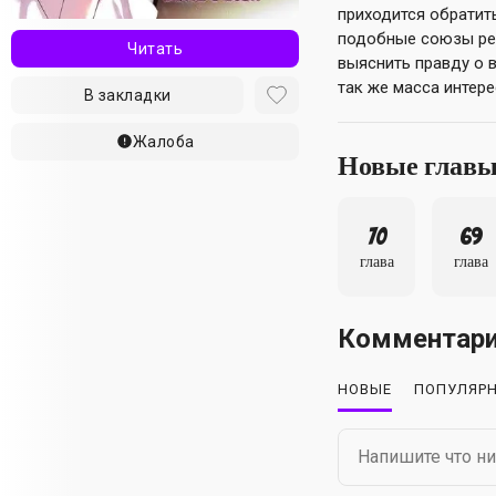
приходится обратит
подобные союзы ред
Читать
выяснить правду о 
так же масса интере
В закладки
Жалоба
Новые глав
70
69
глава
глава
Комментар
НОВЫЕ
ПОПУЛЯР