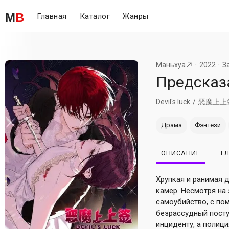
M
B
Главная
Каталог
Жанры
Маньхуа
2022
З
Предсказ
Devil's luck
恶魔上上
Драма
Фэнтези
ОПИСАНИЕ
Г
Хрупкая и ранимая 
камер. Несмотря на
самоубийство, с по
безрассудный посту
инциденту, а полици