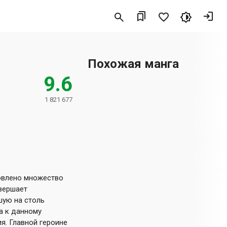
Похожая манга
9.6
1 821 677
новлено множество
овершает
шую на столь
а к данному
я. Главной героине