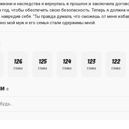
 жизни и наследства я вернулась в прошлое и заключила догов
 год, чтобы обеспечить свою безопасность. Теперь я должна 
е навредив себе. "Ты правда думала, что сможешь от меня изба
но мой муж и его семья стали одержимы мной.
ы
126
125
124
123
122
глава
глава
глава
глава
глава
ии
0