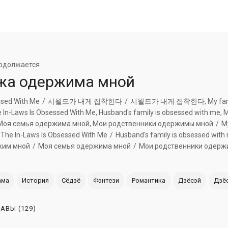
одолжается
жа одержима мной
ssed With Me
시월드가 내게 집착한다
시월드가 내게 집착한다, My fami
 In-Laws Is Obsessed With Me, Husband's family is obsеssеd with mе,
 Моя семья одержима мной, Мои родственники одержимы мной
M
The In-Laws Is Obsessed With Me
Husband's family is obsеssеd with
жим мной
Моя семья одержима мной
Мои родственники одер
ама
История
Сёдзё
Фэнтези
Романтика
Дзёсэй
Дзё
ЛАВЫ
(129)