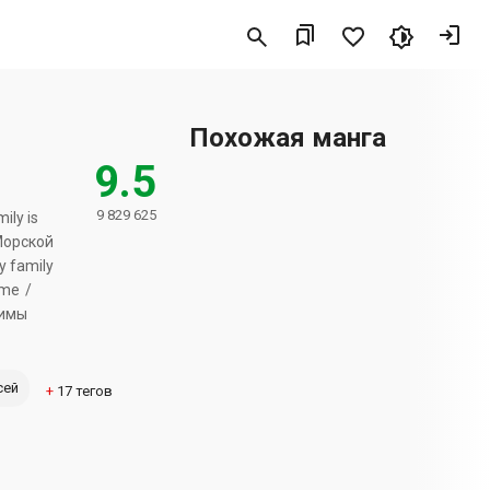
Похожая манга
9.5
9 829 625
ly is
 Морской
y family
 mе
жимы
сей
+
17
тегов