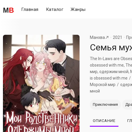
M
B
Главная
Каталог
Жанры
Манхва
2021
Пр
Семья му
The In-Laws are Obse
obsessed with me, The
мир, одержим мной,
is obsessed with me
Морской мир
одер
мной
Приключения
Др
ОПИСАНИЕ
Г