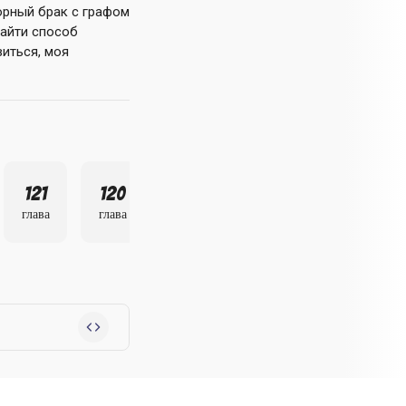
орный брак с графом
найти способ
виться, моя
121
120
119
глава
глава
глава