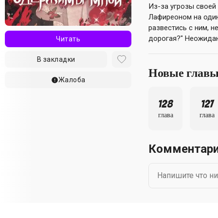
Из-за угрозы своей
Лафиреоном на один
развестись с ним, н
дорогая?" Неожидан
Читать
В закладки
Новые глав
Жалоба
128
127
глава
глава
Комментар