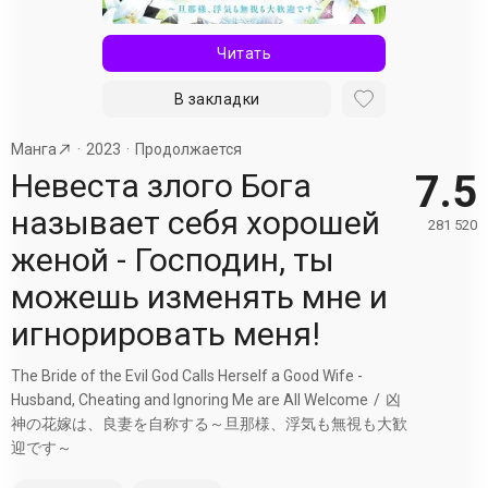
Читать
В закладки
Манга
2023
Продолжается
Невеста злого Бога
7.5
называет себя хорошей
281 520
женой - Господин, ты
можешь изменять мне и
игнорировать меня!
The Bride of the Evil God Calls Herself a Good Wife -
Husband, Cheating and Ignoring Me are All Welcome
凶
神の花嫁は、良妻を自称する～旦那様、浮気も無視も大歓
迎です～