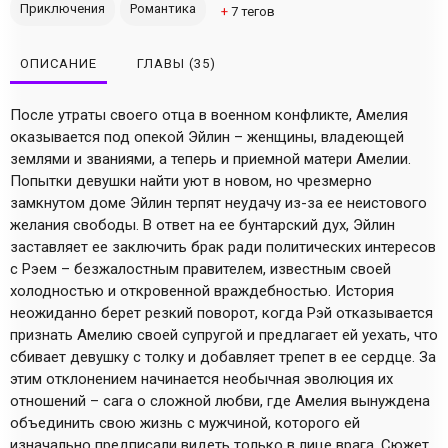
Приключения
Романтика
+
7
тегов
ОПИСАНИЕ
ГЛАВЫ
(35)
После утраты своего отца в военном конфликте, Амелия
оказывается под опекой Эйлин – женщины, владеющей
землями и званиями, а теперь и приемной матери Амелии.
Попытки девушки найти уют в новом, но чрезмерно
замкнутом доме Эйлин терпят неудачу из-за ее неистового
желания свободы. В ответ на ее бунтарский дух, Эйлин
заставляет ее заключить брак ради политических интересов
с Рэем – безжалостным правителем, известным своей
холодностью и откровенной враждебностью. История
неожиданно берет резкий поворот, когда Рэй отказывается
признать Амелию своей супругой и предлагает ей уехать, что
сбивает девушку с толку и добавляет трепет в ее сердце. За
этим отклонением начинается необычная эволюция их
отношений – сага о сложной любви, где Амелия вынуждена
объединить свою жизнь с мужчиной, которого ей
изначально предписали видеть только в лице врага. Сюжет