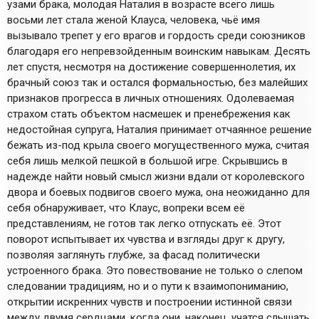
узами брака, молодая Наталия в возрасте всего лишь
восьми лет стала женой Клауса, человека, чьё имя
вызывало трепет у его врагов и гордость среди союзников
благодаря его непревзойденным воинским навыкам. Десять
лет спустя, несмотря на достижение совершеннолетия, их
брачный союз так и остался формальностью, без малейших
признаков прогресса в личных отношениях. Одолеваемая
страхом стать объектом насмешек и пренебрежения как
недостойная супруга, Наталия принимает отчаянное решение
бежать из-под крыла своего могущественного мужа, считая
себя лишь мелкой пешкой в большой игре. Скрывшись в
надежде найти новый смысл жизни вдали от королевского
двора и боевых подвигов своего мужа, она неожиданно для
себя обнаруживает, что Клаус, вопреки всем её
представлениям, не готов так легко отпускать её. Этот
поворот испытывает их чувства и взгляды друг к другу,
позволяя заглянуть глубже, за фасад политически
устроенного брака. Это повествование не только о слепом
следовании традициям, но и о пути к взаимопониманию,
открытии искренних чувств и построении истинной связи
между двумя сердцами, когда они, наконец, учатся слышать