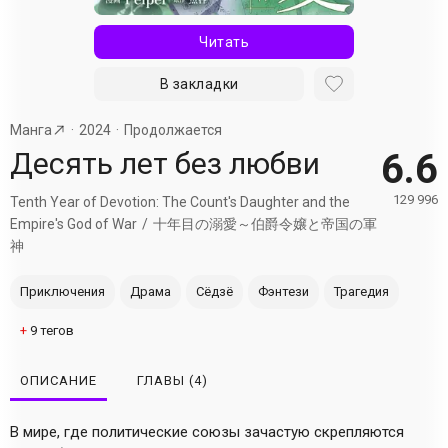
Читать
В закладки
Манга
2024
Продолжается
Десять лет без любви
6.6
129 996
Tenth Year of Devotion: The Count's Daughter and the
Empire's God of War
十年目の溺愛～伯爵令嬢と帝国の軍
神
Приключения
Драма
Сёдзё
Фэнтези
Трагедия
+
9
тегов
ОПИСАНИЕ
ГЛАВЫ
(4)
В мире, где политические союзы зачастую скрепляются