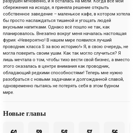
разрушен мгновенно, и я осталась на мели. Когда все мои
сбережения на исходе, я приняла решение открыть
собственное заведение – маленькое кафе, в котором хотела
бы просто наслаждаться тишиной и угощать людей
вкусными напитками. Однако всё пошло не так, как
планировалось. Внезапно вокруг меня началась настоящая
фурия: «Невероятно! В нашем мире появился лучший
проводник класса S за всю историю!» Я, в свою очередь, не
могла поверить своим ушам. Как так могло случиться? Я
лишь мечтала о том, чтобы тихо вести свой бизнес, а вместо
этого оказалась в центре внимания как проводник,
обладающий редкими способностями! Теперь мне нужно
разобраться с новыми задачами и долгожданной славой,
одновременно пытаясь не потерять себя в этом бурном
мире.
Новые главы
60
59
58
57
56