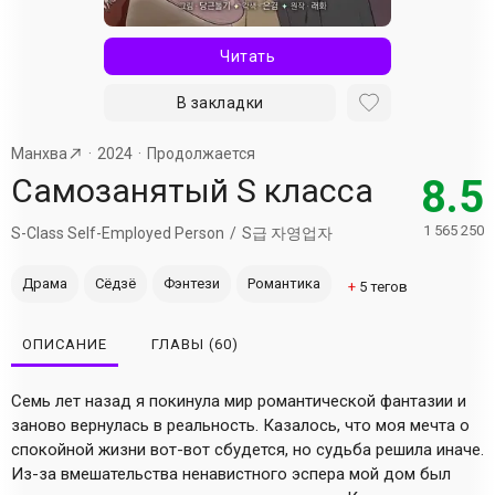
Читать
В закладки
Манхва
2024
Продолжается
Самозанятый S класса
8.5
1 565 250
S-Class Self-Employed Person
S급 자영업자
Драма
Сёдзё
Фэнтези
Романтика
+
5
тегов
ОПИСАНИЕ
ГЛАВЫ
(60)
Семь лет назад я покинула мир романтической фантазии и
заново вернулась в реальность. Казалось, что моя мечта о
спокойной жизни вот-вот сбудется, но судьба решила иначе.
Из-за вмешательства ненавистного эспера мой дом был