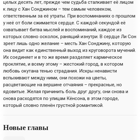
целых десять лет, прежде чем судьба сталкивает её лицом
к лицу с Хан Сонджином – тем самым человеком,
ответственным за её утраты. При воспоминаниях о прошлом
у неё от боли сжимается сердце. С каждой секундой её
охватывает битва мыслей и воспоминаний, каждое из
которых словно осколок, ранящий изнутри. В сердце Ли Сон
зреет лишь одно желание – месть Хан Сонджину, которую
она видит как единственный выход из круговорота мучений.
Их соединяет и в то же время разделяет кармическое
проклятие, и всему этому – жестокий город, в котором
любовь окутана тенью страдания. Искры ненависти
вспыхивают между ними, они похожи на цветы,
расцветающие на вершине отчаяния – прекрасные, но
ядовитые. Желая причинить боль друг другу, они снова и
снова расходятся по улицам Кёнсона, в этом городе,
который словно пленён грустной романтикой.
Новые главы