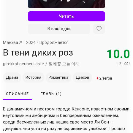
Читать
В закладки
Манхва
2024
Продолжается
В тени диких роз
10.0
101 221
jjilrekkot geuneul arae
찔레꽃 그늘 아래
Драма
История
Романтика
Дзёсэй
+
2
тегов
ОПИСАНИЕ
ГЛАВЫ
(1)
В динамичном и пестром городе Кёнсоне, известном своими
неутолимыми амбициями и беспрерывным оживлением,
среди бесчисленных лиц нашла свое место Ли Сон –
девушка, чьи уста ни разу не скривились улыбкой. Прошло