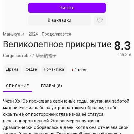
Читать
В закладки
Маньхуа
2024
Продолжается
Великолепное прикрытие
8.3
138 216
Gorgeous robe
华丽的袍子
Драма
Сёдзё
Романтика
+
3
тегов
ОПИСАНИЕ
ГЛАВЫ
(8)
Чжэн Хэ Юэ проживала свои юные годы, окутанная заботой
матери. Её жизнь была устроена таким образом, чтобы
скрыть её от посторонних глаз из-за её статуса
незаконнорожденной. Эта размеренная жизнь
драматически оборвалась в день, когда она отмечала свой
десятый день рождения. Трагический взрыв унёс жизни