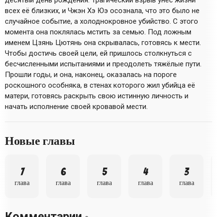
всех её близких, и Чжэн Хэ Юэ осознала, что это было не
случайное событие, а холоднокровное убийство. С этого
момента она поклялась мстить за семью. Под ложным
именем Цзянь Цютянь она скрывалась, готовясь к мести.
Чтобы достичь своей цели, ей пришлось столкнуться с
бесчисленными испытаниями и преодолеть тяжёлые пути.
Прошли годы, и она, наконец, оказалась на пороге
роскошного особняка, в стенах которого жил убийца её
матери, готовясь раскрыть свою истинную личность и
начать исполнение своей кровавой мести.
Новые главы
7
6
5
4
3
глава
глава
глава
глава
глава
Комментарии