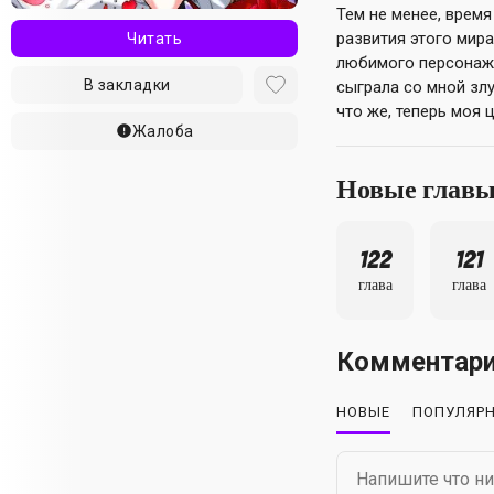
Тем не менее, врем
развития этого мир
Читать
любимого персонажа,
В закладки
сыграла со мной злу
что же, теперь моя 
Жалоба
Новые глав
122
121
глава
глава
Комментар
НОВЫЕ
ПОПУЛЯР