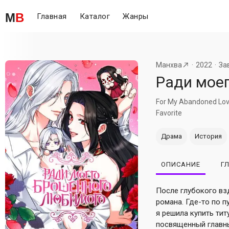
M
B
Главная
Каталог
Жанры
Манхва
2022
За
Ради мое
For My Abandoned Lo
Favorite
Драма
История
ОПИСАНИЕ
Г
После глубокого вз
романа. Где-то по 
я решила купить тит
посвященный главны