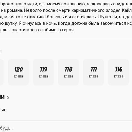
я продолжало идти, и, к моему сожалению, я оказалась свидет
а из романа. Недолго после смерти харизматичного злодея Кайл
 меня тоже охватила болезнь и я скончалась. Шутка ли, но даж
ю шутку. Я очнулась в ночь, когда должна была закончиться ис
цель - спасти моего любимого героя.
ы
120
119
118
117
116
глава
глава
глава
глава
глава
ии
0
НЫЕ