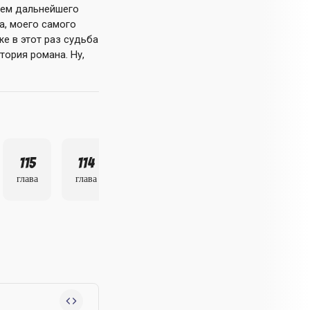
елем дальнейшего
а, моего самого
е в этот раз судьба
тория романа. Ну,
115
114
113
глава
глава
глава