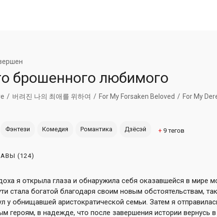
вершен
го брошенного любимого
ve
버려진 나의 최애를 위하여
For My Forsaken Beloved
For My Dere
Фэнтези
Комедия
Романтика
Дзёсэй
+
9
тегов
ЛАВЫ
(124)
доха я открыла глаза и обнаружила себя оказавшейся в мире 
пути стала богатой благодаря своим новым обстоятельствам, та
ул у обнищавшей аристократической семьи. Затем я отправилась
м героям, в надежде, что после завершения истории вернусь в