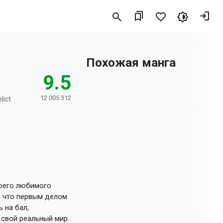
Похожая манга
9.5
12 005 312
lict
моего любимого
к что первым делом
 на бал,
 свой реальный мир.