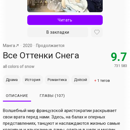
Читать
В закладки
Манга
2020
Продолжается
Все Оттенки Снега
9.7
731 583
all colors of snow
Драма
История
Романтика
Дзёсэй
+
1
тегов
ОПИСАНИЕ
ГЛАВЫ
(107)
Волшебный мир французской аристократии раскрывает
свои врата перед нами. Здесь, на балах и оперных
представлениях, танцуют и наслаждаются жизнью самые
красивые и изысканные дамы, одетые в шелк и муслин.