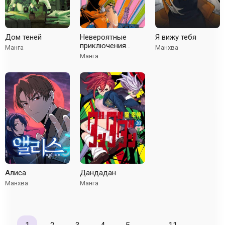
Дом теней
Невероятные
Я вижу тебя
приключения
Манга
Манхва
ДжоДжо — Часть
Манга
9: ДжоДжолэндс
(В цвете)
Алиса
Дандадан
Манхва
Манга