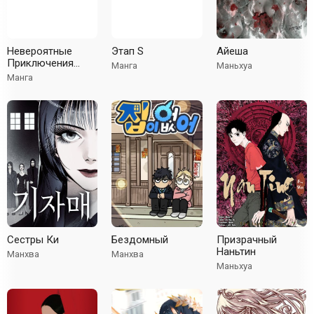
Невероятные
Этап S
Айеша
Приключения
Манга
Маньхуа
ДжоДжо Часть 2:
Манга
Склонность к
сражениям (В
цвете)
Сестры Ки
Бездомный
Призрачный
Наньтин
Манхва
Манхва
Маньхуа