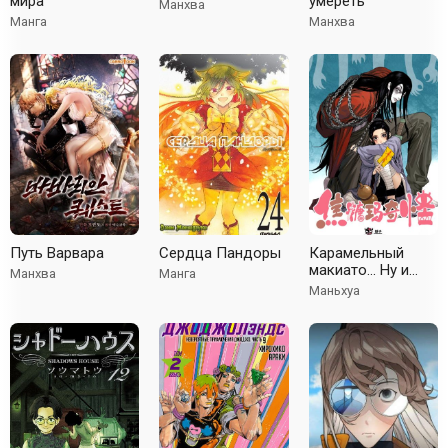
мира
умереть
Манхва
Манга
Манхва
Путь Варвара
Сердца Пандоры
Карамельный
макиато... Ну и
Манхва
Манга
странь!
Маньхуа