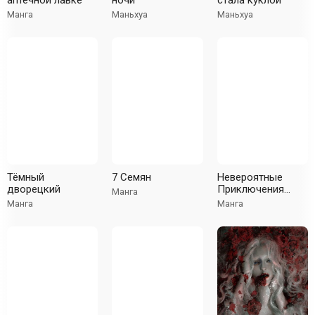
аптечной лавке
ночи
стала куклой
Манга
Маньхуа
Маньхуа
Тёмный
7 Семян
Невероятные
дворецкий
Приключения
Манга
ДжоДжо — Часть
Манга
Манга
4: Несокрушимый
алмаз (В цвете)