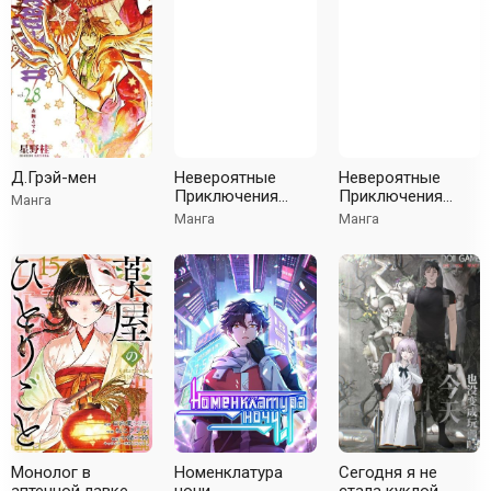
Д.Грэй-мен
Невероятные
Невероятные
Приключения
Приключения
Манга
ДжоДжо Часть 8:
ДжоДжо часть 3:
Манга
Манга
Джоджолион
Крестоносцы
Звездной Пыли (В
цвете)
Монолог в
Номенклатура
Сегодня я не