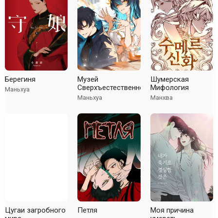
Берегиня
Музей
Шумерская
Сверхъестественного
Мифология
Маньхуа
Маньхуа
Манхва
Цугаи загробного
Петля
Моя причина