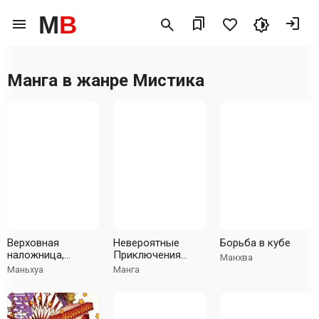
M
B
Манга в жанре
Мистика
Верховная
Невероятные
Борьба в кубе
наложница,
Приключения
Манхва
идущая против
ДжоДжо Часть 7:
Маньхуа
Манга
небес
Steel Ball Run