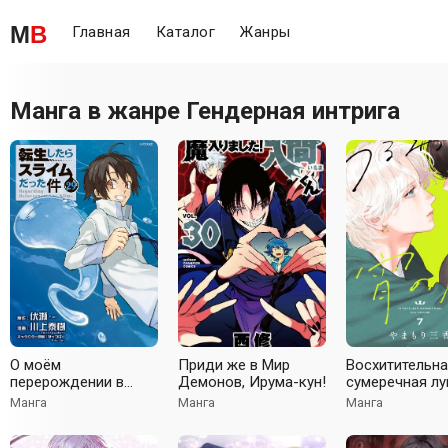
M
B
Главная
Каталог
Жанры
Манга в жанре
Гендерная интрига
О моём
Приди же в Мир
Восхитительн
перерождении в
Демонов, Ирума-кун!
сумеречная лу
слизь
Манга
Манга
Манга