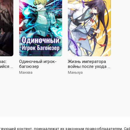
рас:
Одиночный игрок-
Жизнь императора
ийся в
багоюзер
войны после ухода в
отставку
Манхва
Маньхуа
ствующий контент, принадлежат их законным правообладателям. Са