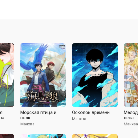
ая
Морская птица и
Осколок времени
Мелод
на
волк
леса
Манхва
Манхва
Манхва