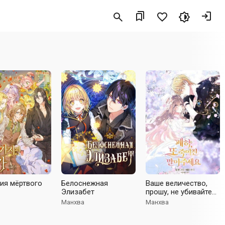
ия мёртвого
Белоснежная
Ваше величество,
Элизабет
прошу, не убивайте
меня снова
Манхва
Манхва