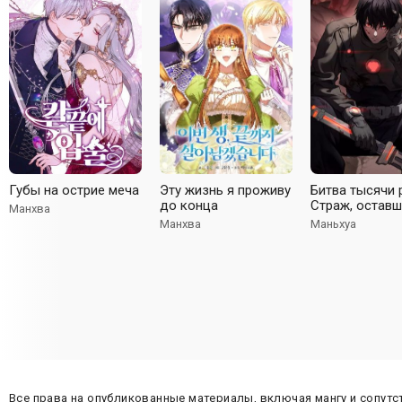
Губы на острие меча
Эту жизнь я проживу
Битва тысячи 
до конца
Страж, оставш
Манхва
тылу
Манхва
Маньхуа
Все права на опубликованные материалы, включая мангу и сопут