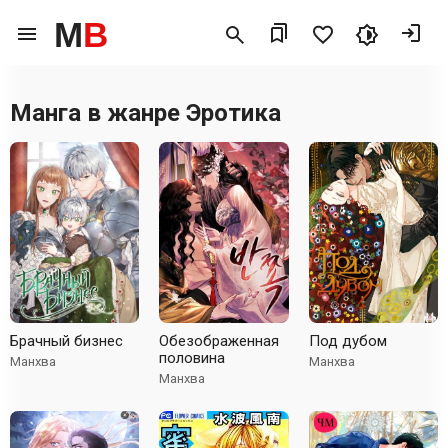
M
B
Манга в жанре
Эротика
Брачный бизнес
Обезображенная
Под дубом
половина
Манхва
Манхва
Манхва