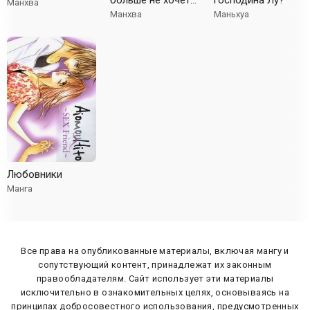
больше не хочет
господина Лу?
Манхва
его видеть
Манхва
Маньхуа
Любовники
Манга
Все права на опубликованные материалы, включая мангу и
сопутствующий контент, принадлежат их законным
правообладателям. Сайт использует эти материалы
исключительно в ознакомительных целях, основываясь на
принципах добросовестного использования, предусмотренных