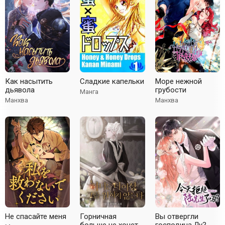
Как насытить
Сладкие капельки
Море нежной
дьявола
грубости
Манга
Манхва
Манхва
Не спасайте меня
Горничная
Вы отвергли