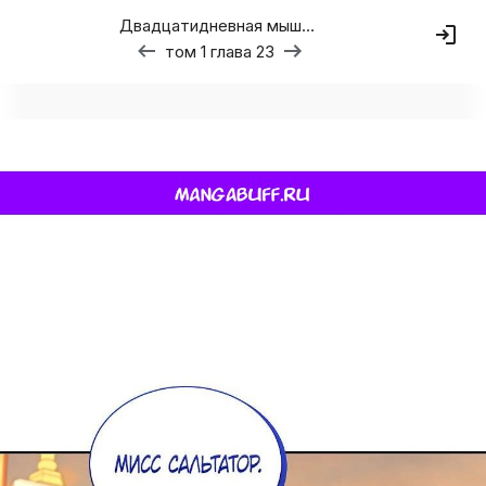
Двадцатидневная мышь кусает дракона за хвост
том 1 глава 23