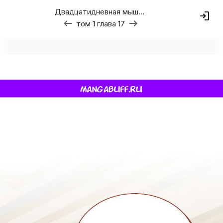
Двадцатидневная мышь кусает дракона за хвост
том 1 глава 17