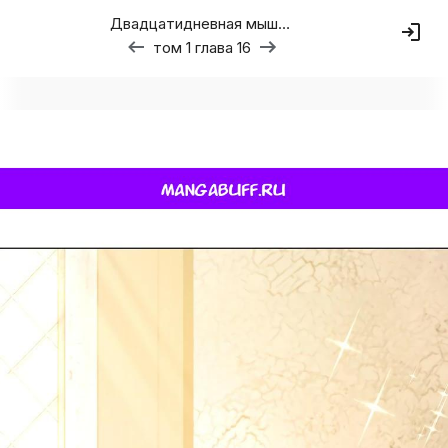
Двадцатидневная мышь кусает дракона за хвост
том 1 глава 16