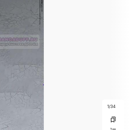
1
/
34