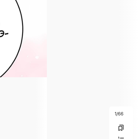
1
/
66