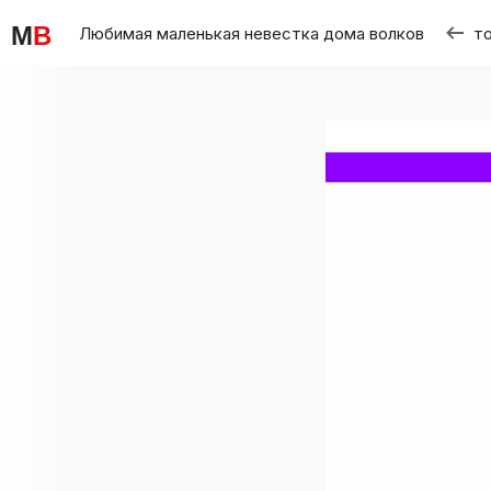
M
B
Любимая маленькая невестка дома волков
то