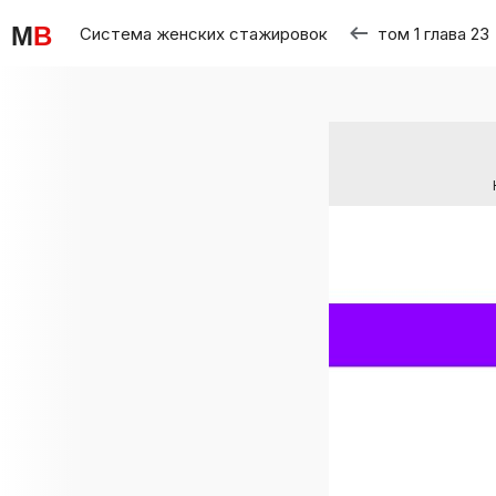
M
B
Система женских стажировок
том 1 глава 23