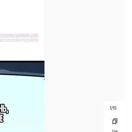
1
/
15