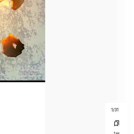
1
/
31