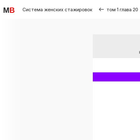
M
B
Система женских стажировок
том 1 глава 20